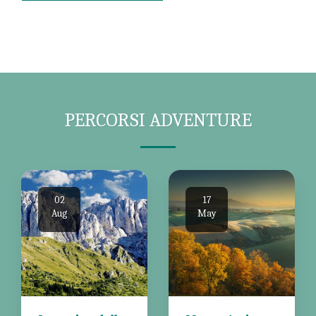
PERCORSI ADVENTURE
02
17
Aug
May