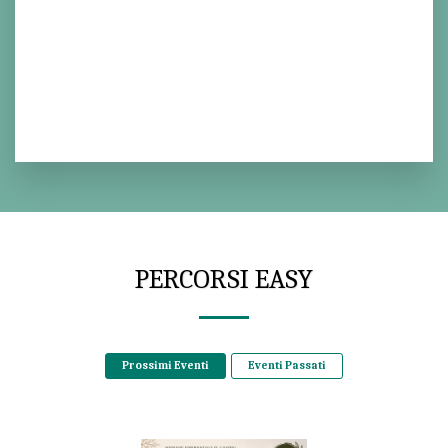
Spinti da questo desiderio abbiamo voluto intrecciare i 
potenti strumenti del coaching con l’armonia e la bellezza 
della natura e il risultato sono 
3 percorsi unici
, 
emozionanti 
e 
totalizzanti 
che genereranno 
un 
profondo cambiamento nella tua vita.
PERCORSI EASY
Prossimi Eventi
Eventi Passati