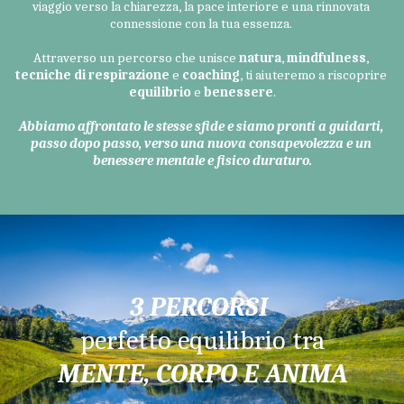
viaggio verso la chiarezza, la pace interiore e una rinnovata 
connessione con la tua essenza. 
Attraverso un percorso che unisce 
natura
, 
mindfulness
, 
tecniche di respirazione
 e 
coaching
, ti aiuteremo a riscoprire 
equilibrio 
e 
benessere
.
Abbiamo affrontato le stesse sfide e siamo pronti a guidarti, 
passo dopo passo, verso una nuova consapevolezza e un 
benessere mentale e fisico duraturo.
3 PERCORSI
perfetto equilibrio tra
MENTE, CORPO E ANIMA