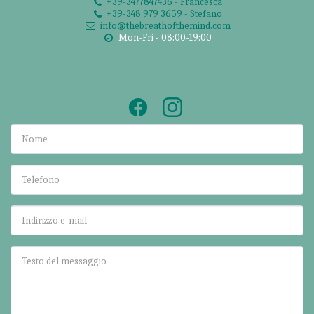
+39-3477847436
-
Francesca
+39-348 979 3659
-
Stefano
info@thebreathofthemind.com
Mon-Fri - 08:00-19:00