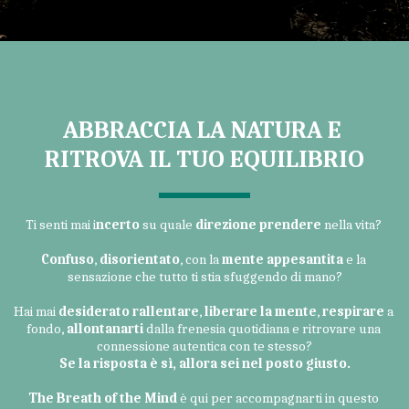
ABBRACCIA LA NATURA E 
RITROVA IL TUO EQUILIBRIO
Ti senti mai i
ncerto
 su quale 
direzione 
prendere 
nella vita? 
Confuso
, 
disorientato
, con la 
mente appesantita
 e la 
sensazione che tutto ti stia sfuggendo di mano?
Hai mai 
desiderato 
rallentare
, 
liberare 
la 
mente
, 
respirare 
a 
fondo, 
allontanarti 
dalla frenesia quotidiana e ritrovare una 
connessione autentica con te stesso?
Se la risposta è sì, allora sei nel posto giusto.
The Breath of the Mind
 è qui per accompagnarti in questo 